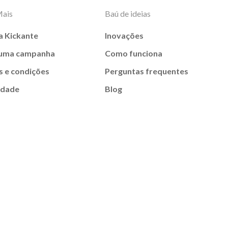
Mais
Baú de ideias
a Kickante
Inovações
 uma campanha
Como funciona
 e condições
Perguntas frequentes
idade
Blog