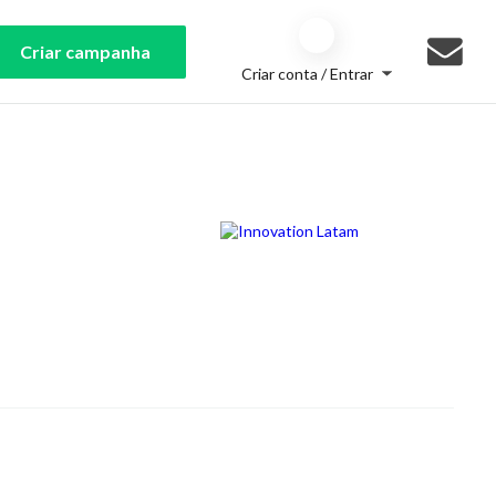
Criar campanha
Criar conta / Entrar