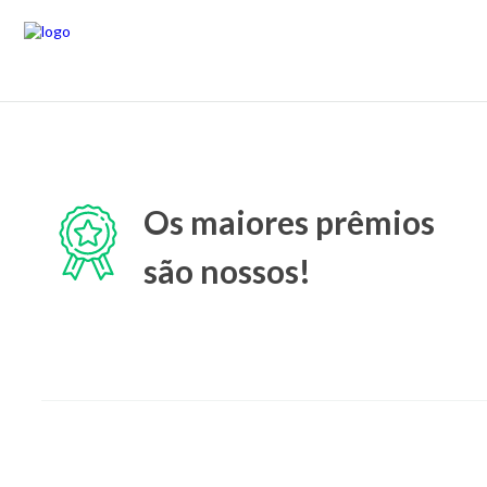
Os maiores prêmios
são nossos!