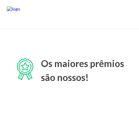
Os maiores prêmios
são nossos!