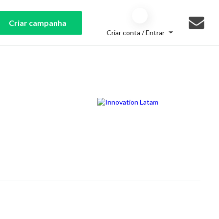
Criar campanha
Criar conta / Entrar