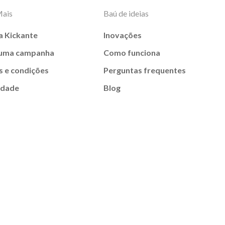
Mais
Baú de ideias
a Kickante
Inovações
 uma campanha
Como funciona
 e condições
Perguntas frequentes
idade
Blog