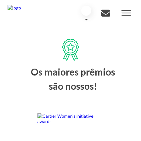
Os maiores prêmios
são nossos!