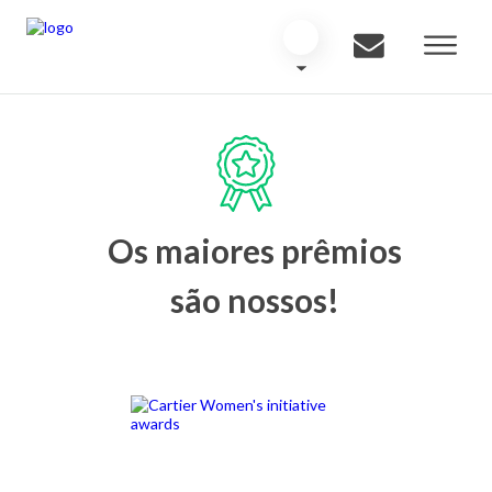
Os maiores prêmios
são nossos!