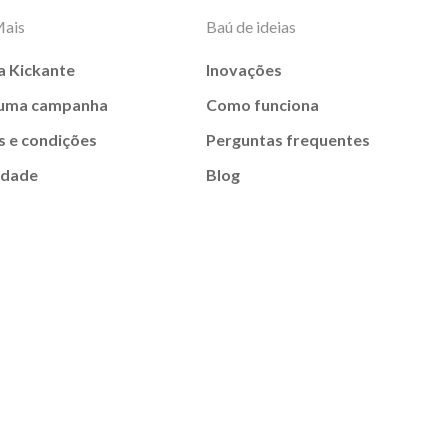
Mais
Baú de ideias
a Kickante
Inovações
 uma campanha
Como funciona
 e condições
Perguntas frequentes
idade
Blog