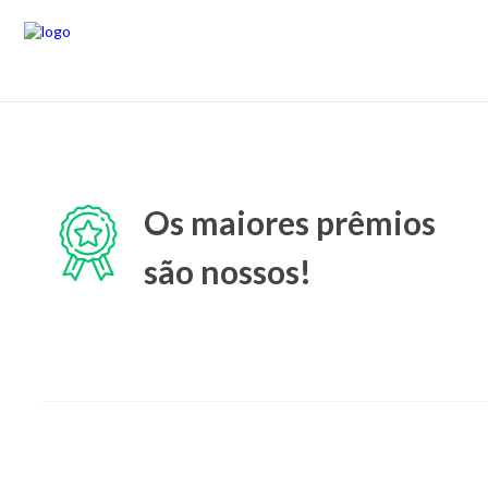
Os maiores prêmios
são nossos!