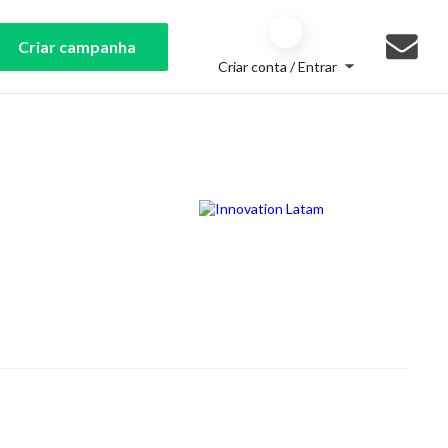
Criar campanha
Criar conta / Entrar