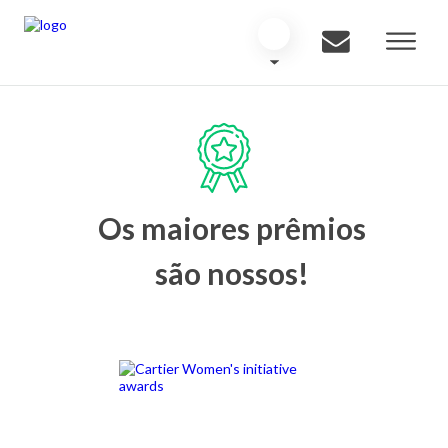
Os maiores prêmios
são nossos!