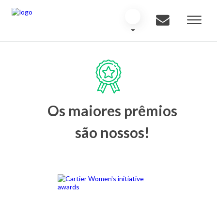
Os maiores prêmios
são nossos!