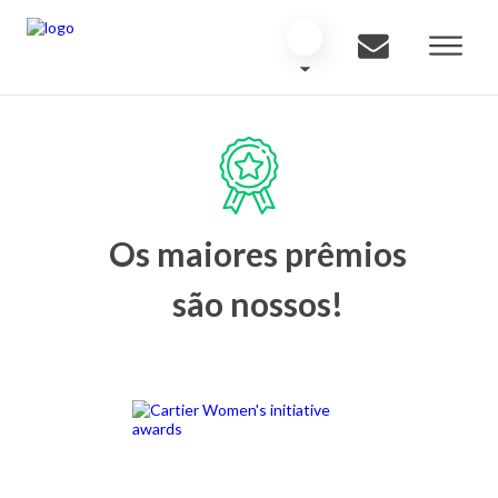
Os maiores prêmios
são nossos!