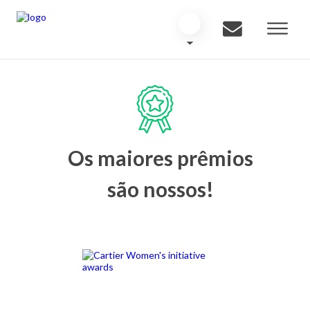
Os maiores prêmios
são nossos!