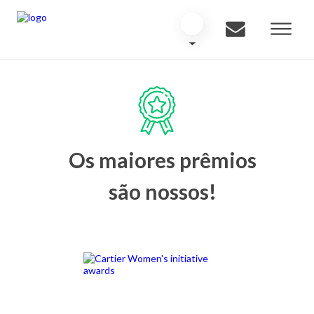
Os maiores prêmios
são nossos!