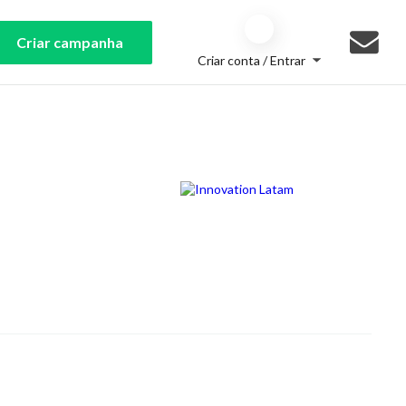
Criar campanha
Criar conta / Entrar