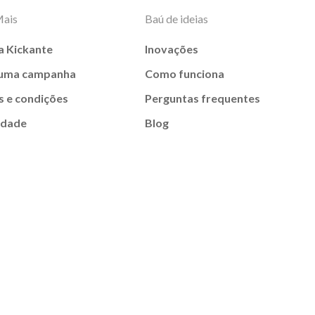
Mais
Baú de ideias
a Kickante
Inovações
 uma campanha
Como funciona
 e condições
Perguntas frequentes
idade
Blog