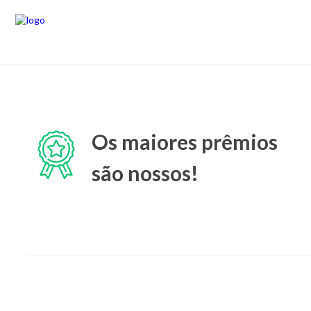
Os maiores prêmios
são nossos!