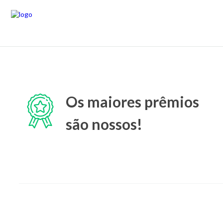
Os maiores prêmios
são nossos!