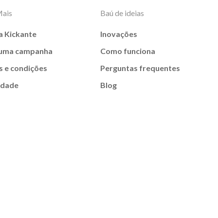
Mais
Baú de ideias
a Kickante
Inovações
 uma campanha
Como funciona
 e condições
Perguntas frequentes
idade
Blog