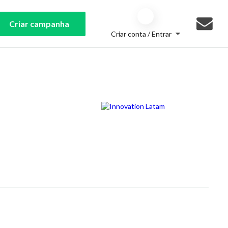
Criar campanha
Criar conta / Entrar