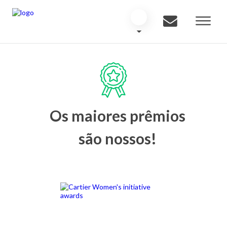
Os maiores prêmios
são nossos!