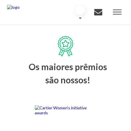
Os maiores prêmios
são nossos!