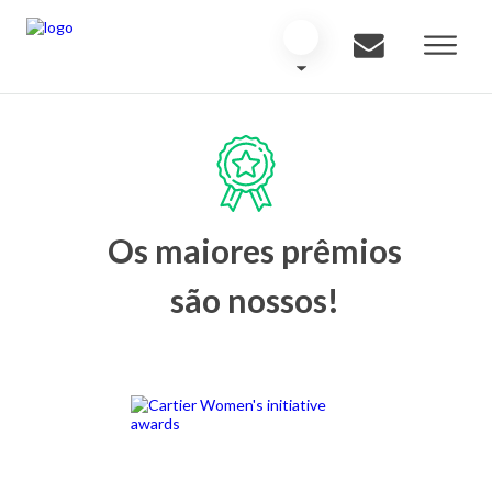
Os maiores prêmios
são nossos!