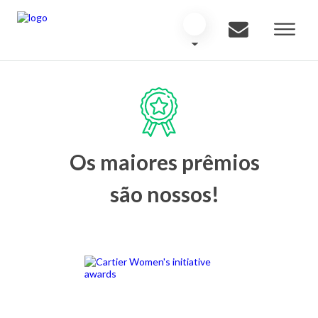
Os maiores prêmios
são nossos!