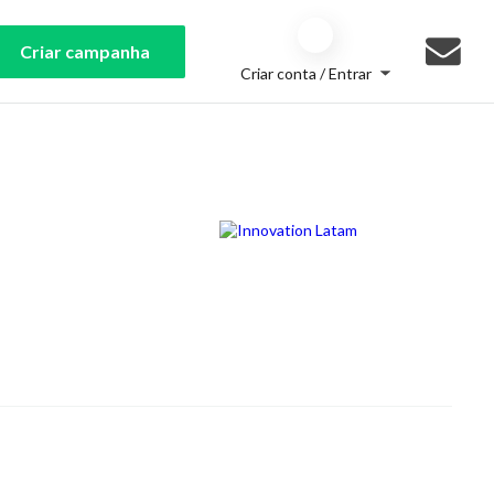
Criar campanha
Criar conta / Entrar