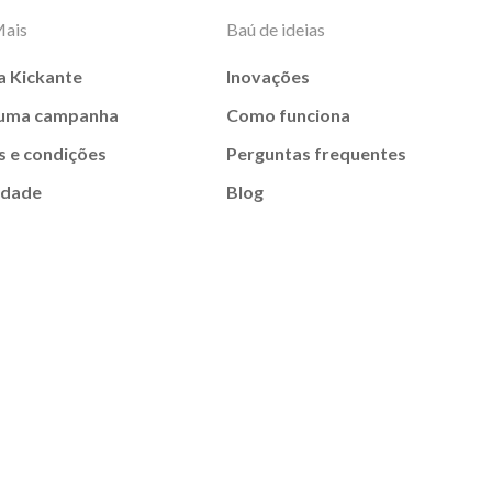
Mais
Baú de ideias
a Kickante
Inovações
 uma campanha
Como funciona
 e condições
Perguntas frequentes
idade
Blog