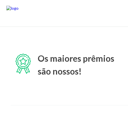
Os maiores prêmios
são nossos!