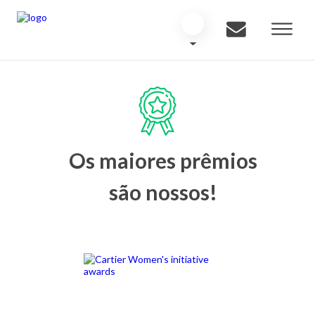
Os maiores prêmios
são nossos!