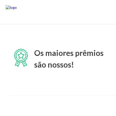
Os maiores prêmios
são nossos!