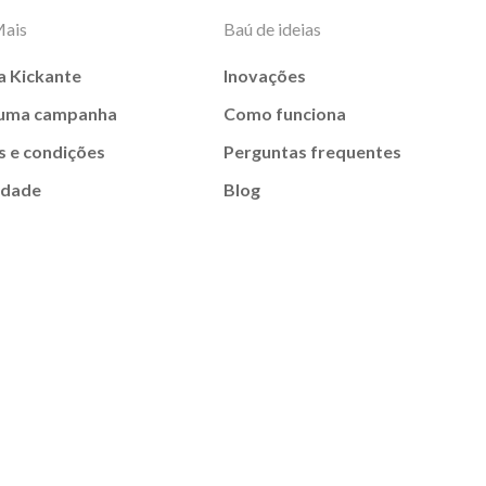
Mais
Baú de ideias
a Kickante
Inovações
 uma campanha
Como funciona
 e condições
Perguntas frequentes
idade
Blog