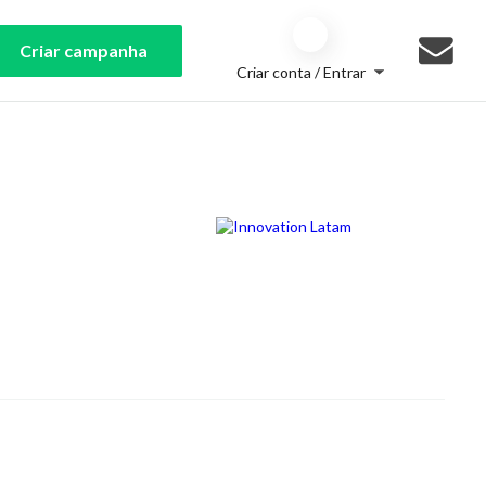
Criar campanha
Criar conta / Entrar