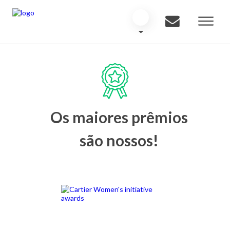
Os maiores prêmios
são nossos!