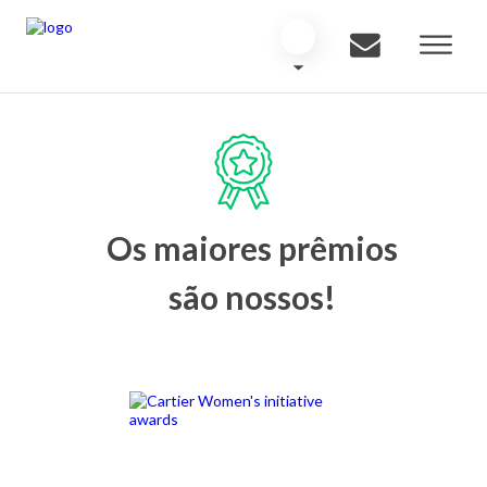
Os maiores prêmios
são nossos!