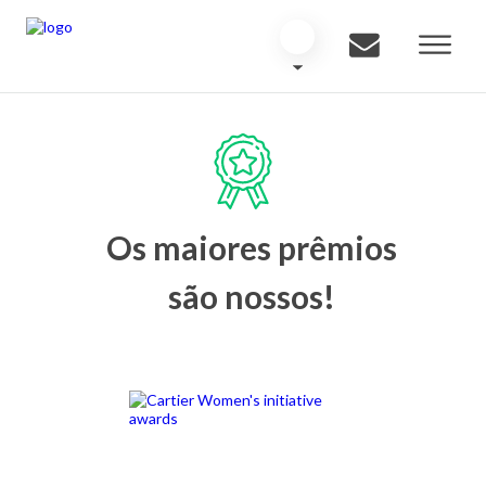
Os maiores prêmios
são nossos!