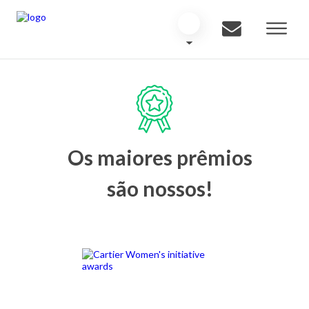
Os maiores prêmios
são nossos!