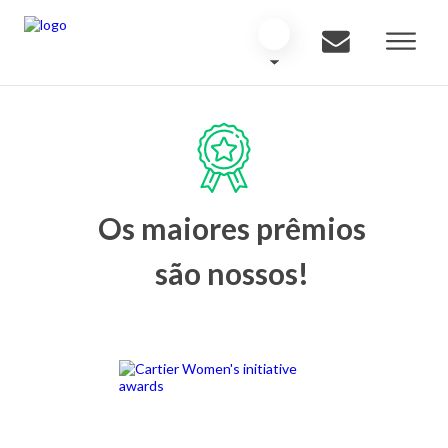
Os maiores prêmios
são nossos!