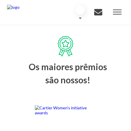
Os maiores prêmios
são nossos!