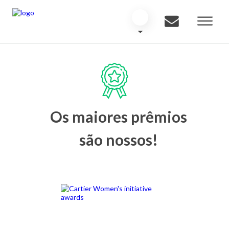
Os maiores prêmios
são nossos!