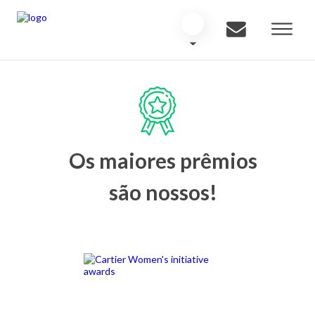
Os maiores prêmios
são nossos!