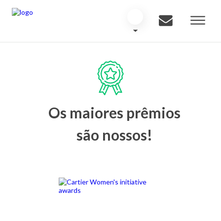
Os maiores prêmios
são nossos!