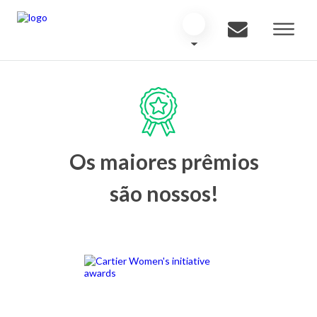
Os maiores prêmios
são nossos!