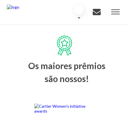
Os maiores prêmios
são nossos!