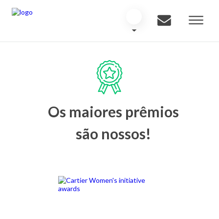
Os maiores prêmios
são nossos!