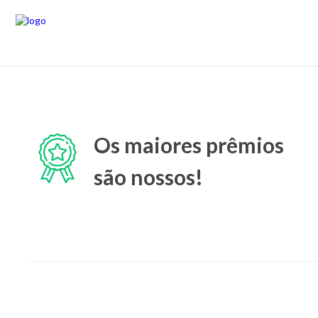
Os maiores prêmios
são nossos!