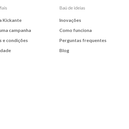
Mais
Baú de ideias
a Kickante
Inovações
 uma campanha
Como funciona
 e condições
Perguntas frequentes
idade
Blog