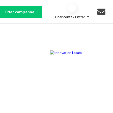
Criar campanha
Criar conta / Entrar