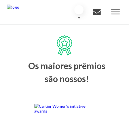
Os maiores prêmios
são nossos!