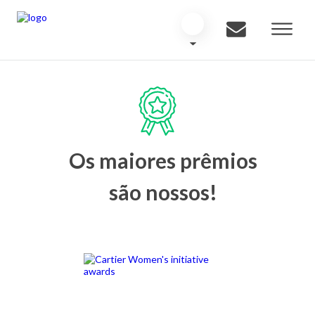
Os maiores prêmios
são nossos!