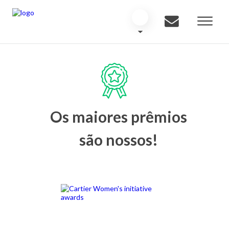
Os maiores prêmios
são nossos!