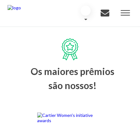
Os maiores prêmios
são nossos!