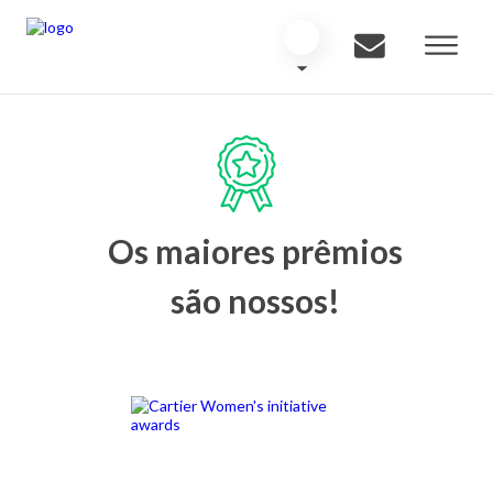
Os maiores prêmios
são nossos!