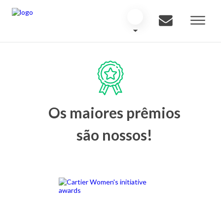
Os maiores prêmios
são nossos!