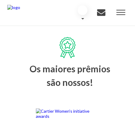
Os maiores prêmios
são nossos!