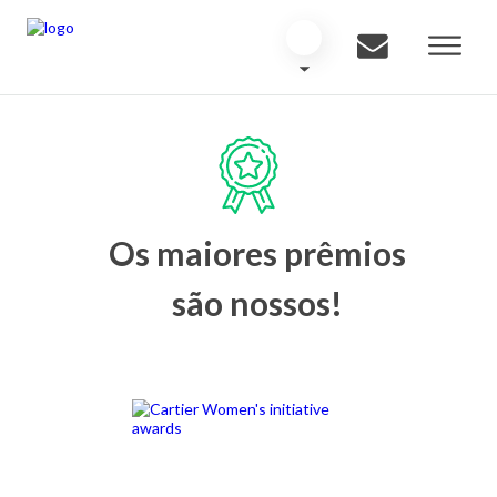
Os maiores prêmios
são nossos!