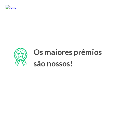
Os maiores prêmios
são nossos!