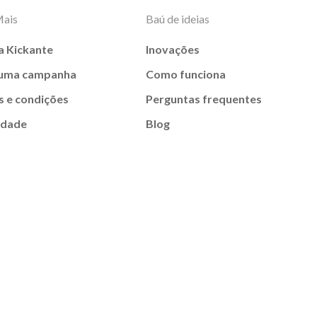
Mais
Baú de ideias
a Kickante
Inovações
 uma campanha
Como funciona
 e condições
Perguntas frequentes
idade
Blog