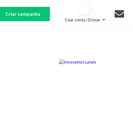
Criar campanha
Criar conta / Entrar