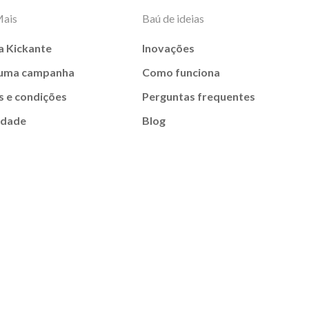
Mais
Baú de ideias
a Kickante
Inovações
 uma campanha
Como funciona
 e condições
Perguntas frequentes
idade
Blog