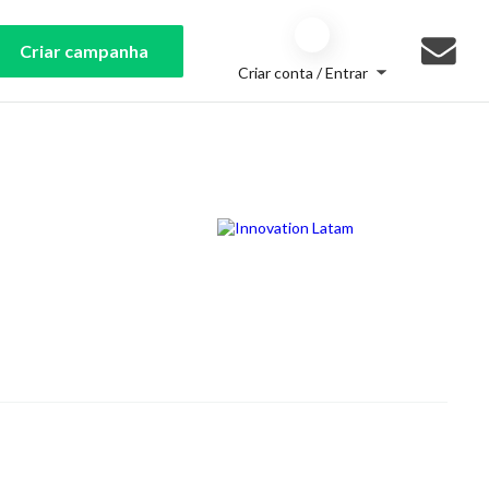
Criar campanha
Criar conta / Entrar