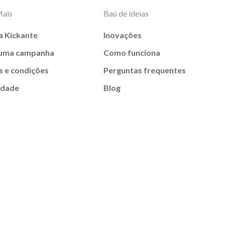
Mais
Baú de ideias
a Kickante
Inovações
 uma campanha
Como funciona
 e condições
Perguntas frequentes
idade
Blog