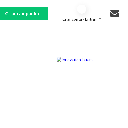
Criar campanha
Criar conta / Entrar