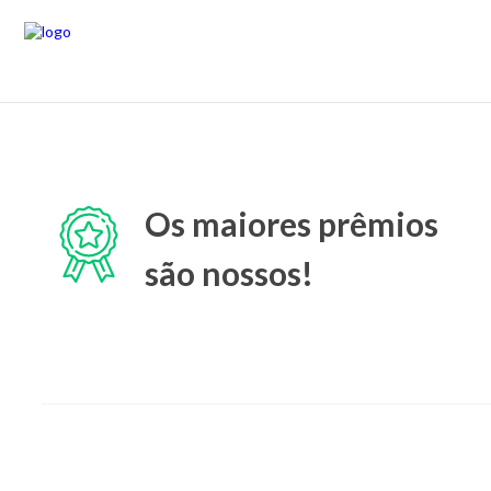
Os maiores prêmios
são nossos!