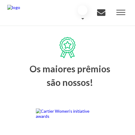
Os maiores prêmios
são nossos!