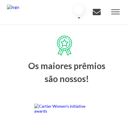
Os maiores prêmios
são nossos!