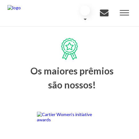
Os maiores prêmios
são nossos!