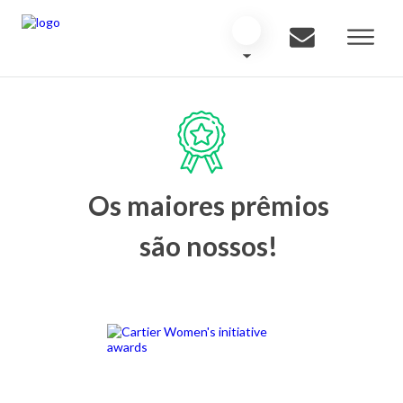
Os maiores prêmios
são nossos!