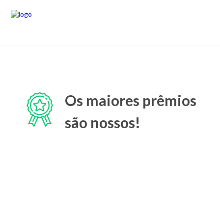
Os maiores prêmios
são nossos!