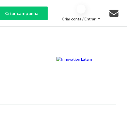
Criar campanha
Criar conta / Entrar