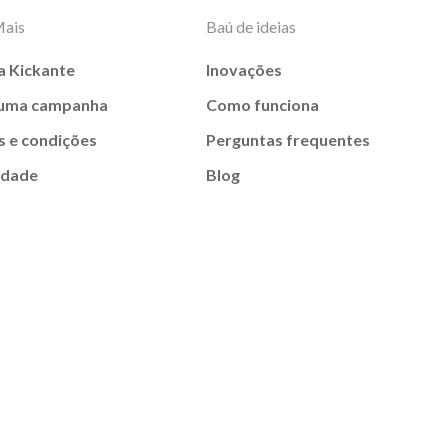
Mais
Baú de ideias
a Kickante
Inovações
 uma campanha
Como funciona
 e condições
Perguntas frequentes
idade
Blog