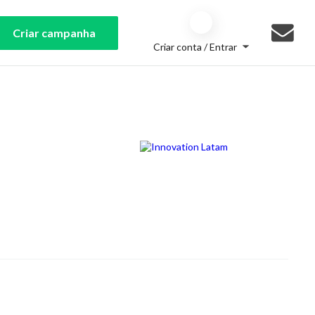
Criar campanha
Criar conta / Entrar