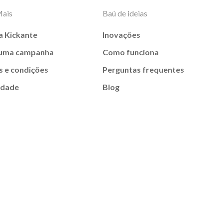
Mais
Baú de ideias
a Kickante
Inovações
 uma campanha
Como funciona
 e condições
Perguntas frequentes
idade
Blog