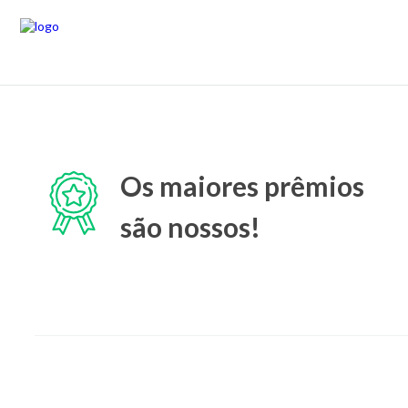
Os maiores prêmios
são nossos!