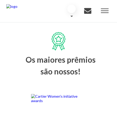
Os maiores prêmios
são nossos!